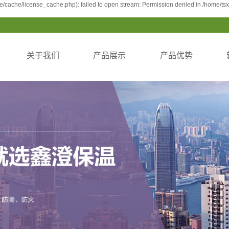
/cache/license_cache.php): failed to open stream: Permission denied in /home/t
关于我们
产品展示
产品优势
公司简介
单双勾系列
产品优势
企业文化
弹涂纹系列
资质荣誉
平面纹系列
公司风采
瓦楞纹系列
公司理念
大理石纹系列
砖纹系列
石头纹系列
木纹系列