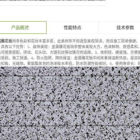
产品概述
性能特点
技术参数
属雕花板
岗亭色彩和花纹丰富多变，此类岗亭不但造型美观简洁，而且施工简单便捷，
。具有以下优势：1、装饰美观：金属雕花板岗亭整体美观大方、色泽鲜明、质感柔和
色可随意搭配，砖纹、石头纹、大理石纹等纹路可供选择。3、体积轻、硬度强、方便
易受损，施工快速。4、防火阻燃、隔热保温：金属雕花板中间夹着保温断热层，是目
有扣板，无缝隙。聚氨酯发泡的泡沫吸水率低，防水防潮性能很好。6、使用寿命长：