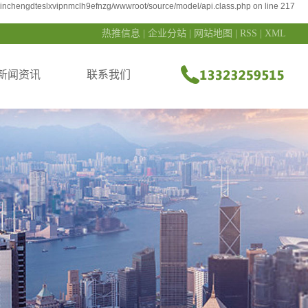
sxinchengdteslxvipnmclh9efnzg/wwwroot/source/model/api.class.php on line 217
热推信息
|
企业分站
|
网站地图
|
RSS
|
XML
新闻资讯
联系我们
公司新闻
联系我们
行业资讯
在线留言
常见问答