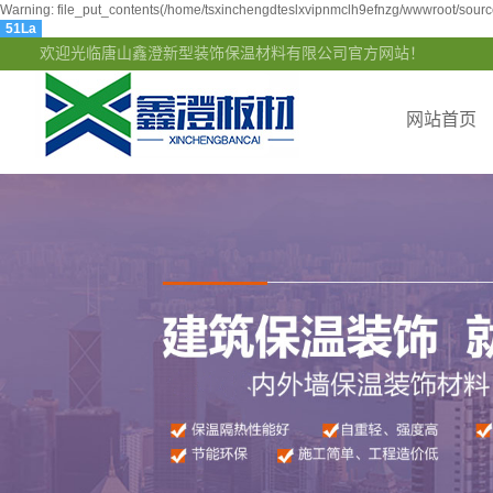
Warning: file_put_contents(/home/tsxinchengdteslxvipnmclh9efnzg/wwwroot/source
51La
欢迎光临唐山鑫澄新型装饰保温材料有限公司官方网站！
网站首页