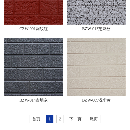
CZW-001网纹红
BZW-013芝麻纹
BZW-014古墙灰
BZW-009浅米黄
首页
1
2
下一页
尾页