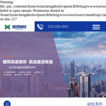
Warning:
file_put_contents(/home/tsxinchengdteslxvipnmclh9efnzg/wwwroot/sou
failed to open stream: Permission denied in
/home/tsxinchengdteslxvipnmclh9efnzg/wwwroot/source/model/api.cla
on line 217
133-2325-9515
砖纹系列